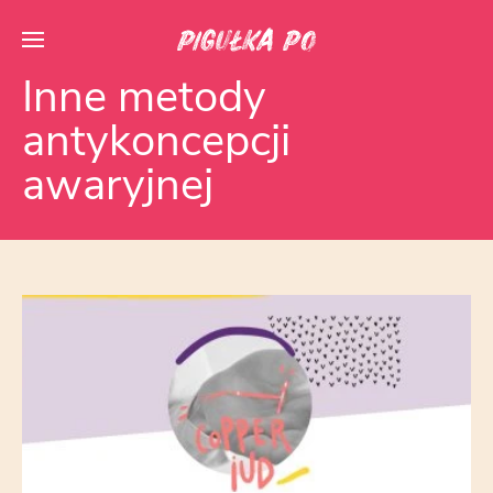
Inne metody
antykoncepcji
awaryjnej